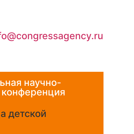
nfo@congressagency.ru
ная научно-
 конференция
а детской